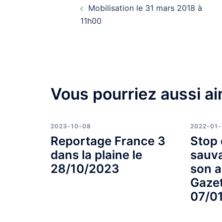
Mobilisation le 31 mars 2018 à
d’article
11h00
Vous pourriez aussi ai
2023-10-08
2022-01-
Reportage France 3
Stop
dans la plaine le
sauv
28/10/2023
son a
Gazet
07/0