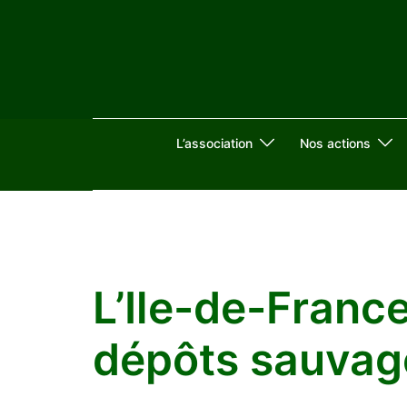
Aller
au
contenu
L’association
Nos actions
L’Ile-de-France
dépôts sauvag